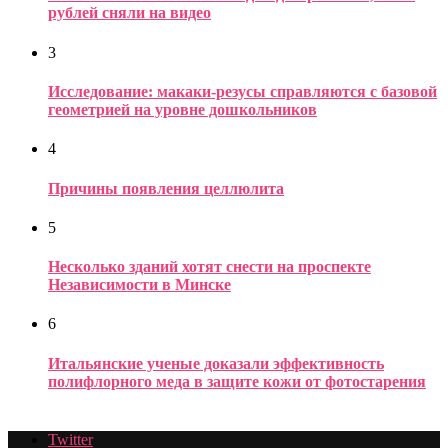
рублей сняли на видео
3
Исследование: макаки-резусы справляются с базовой
геометрией на уровне дошкольников
4
Причины появления целлюлита
5
Несколько зданий хотят снести на проспекте
Независимости в Минске
6
Итальянские ученые доказали эффективность
полифлорного меда в защите кожи от фотостарения
Twitter