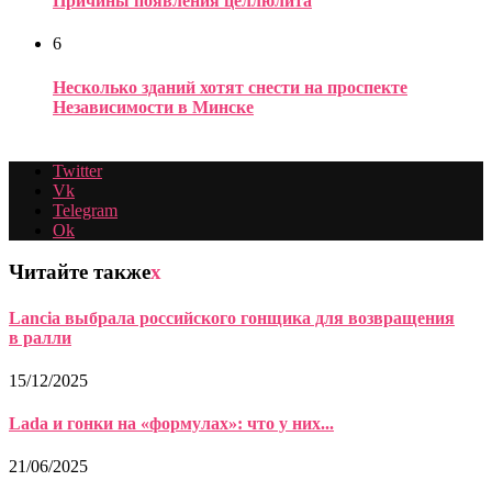
Причины появления целлюлита
6
Несколько зданий хотят снести на проспекте
Независимости в Минске
Twitter
Vk
Telegram
Ok
Читайте также
x
Lancia выбрала российского гонщика для возвращения
в ралли
15/12/2025
Lada и гонки на «формулах»: что у них...
21/06/2025