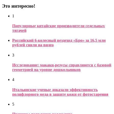
Это интересно!
1
Популярные китайские производители седельных
тягачей
Российский 6-колесный вездеход «Бро» за 16,5 млн
рублей сняли на видео
3
Исследование: макаки-резусы справляются с базовой
геометрией на уровне дошкольников
4
Итальянские ученые доказали эффективность
полифлорного меда в защите кожи от фотостарения
5