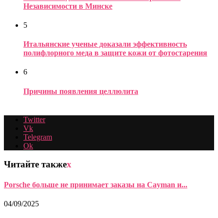
Независимости в Минске
5
Итальянские ученые доказали эффективность
полифлорного меда в защите кожи от фотостарения
6
Причины появления целлюлита
Twitter
Vk
Telegram
Ok
Читайте также
x
Porsche больше не принимает заказы на Cayman и...
04/09/2025