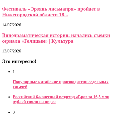
Фестиваль «Эрзянь лисьмапря» пройдет в
Нижегородской области 18...
14/07/2026
Винодраматическая история: начались съемки
сериала «Голицын» | Культура
13/07/2026
Это интересно!
1
Популярные китайские производители седельных
тягачей
Российский 6-колесный вездеход «Бро» за 16,5 млн
рублей сняли на видео
3