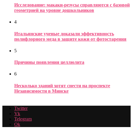
Исследование: макаки-резусы справляются с базовой
геометрией на уровне дошкольников
4
Итальянские ученые доказали эффективность
полифлорного меда в защите кожи от фотостарения
5
Причины появления целлюлита
6
Несколько зданий хотят снести на проспекте
Независимости в Минске
Twitter
Vk
Telegram
Ok