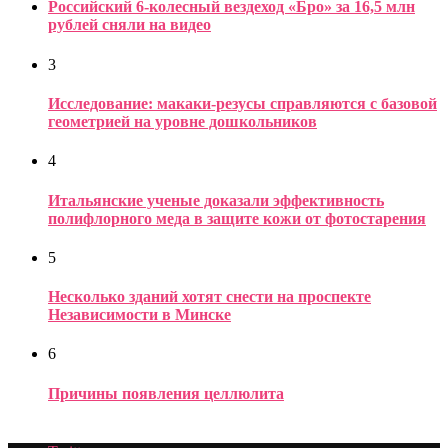
Российский 6-колесный вездеход «Бро» за 16,5 млн
рублей сняли на видео
3
Исследование: макаки-резусы справляются с базовой
геометрией на уровне дошкольников
4
Итальянские ученые доказали эффективность
полифлорного меда в защите кожи от фотостарения
5
Несколько зданий хотят снести на проспекте
Независимости в Минске
6
Причины появления целлюлита