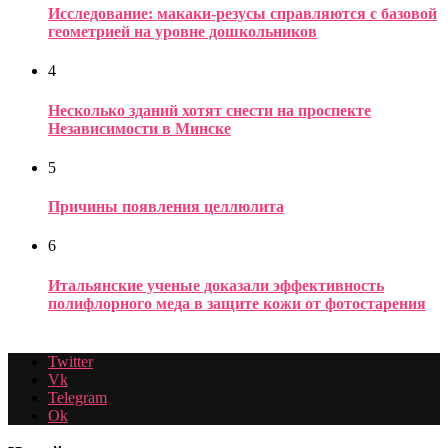
Исследование: макаки-резусы справляются с базовой
геометрией на уровне дошкольников
4
Несколько зданий хотят снести на проспекте
Независимости в Минске
5
Причины появления целлюлита
6
Итальянские ученые доказали эффективность
полифлорного меда в защите кожи от фотостарения
Twitter
Vk
Telegram
Ok