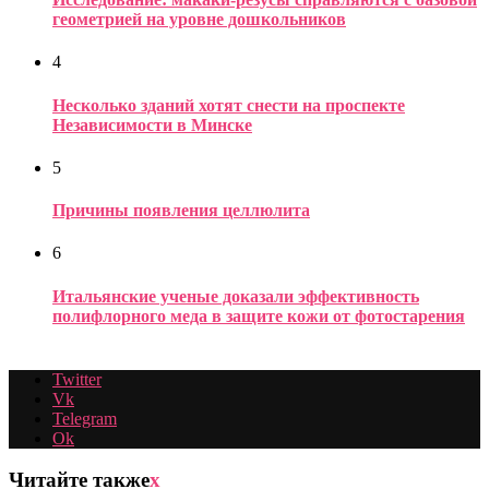
геометрией на уровне дошкольников
4
Несколько зданий хотят снести на проспекте
Независимости в Минске
5
Причины появления целлюлита
6
Итальянские ученые доказали эффективность
полифлорного меда в защите кожи от фотостарения
Twitter
Vk
Telegram
Ok
Читайте также
x