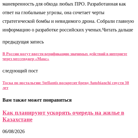
маневренность для обхода любых ПРО. Разработанная как
ответ на глобальные угрозы, она сочетает черты
стратегической бомбы и невидимого дрона. Собрали главную
информацию о разработке российских ученых.Читать дальше
предыдущая запись
В России могут ввести верификацию значимых действий в интернете
через мессенджер «Макс»
следующий пост
Тоска по ностальгии: Stellantis воскресит бренд Autobianchi спустя 30
лет
Вам также может понравиться
Как планируют ускорять очередь на жилье в
Казахстане
06/08/2026