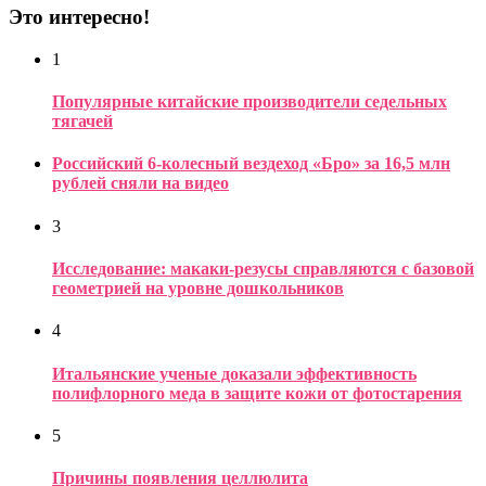
Это интересно!
1
Популярные китайские производители седельных
тягачей
Российский 6-колесный вездеход «Бро» за 16,5 млн
рублей сняли на видео
3
Исследование: макаки-резусы справляются с базовой
геометрией на уровне дошкольников
4
Итальянские ученые доказали эффективность
полифлорного меда в защите кожи от фотостарения
5
Причины появления целлюлита