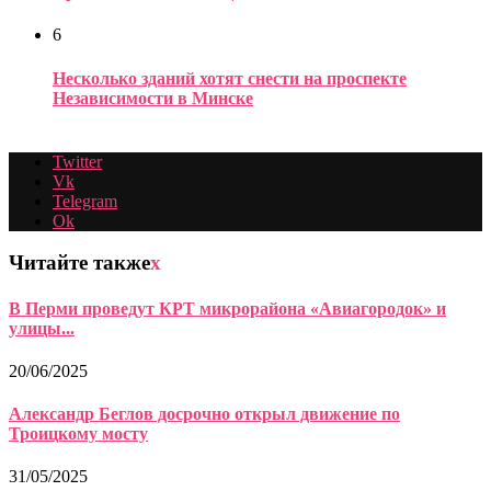
6
Несколько зданий хотят снести на проспекте
Независимости в Минске
Twitter
Vk
Telegram
Ok
Читайте также
x
В Перми проведут КРТ микрорайона «Авиагородок» и
улицы...
20/06/2025
Александр Беглов досрочно открыл движение по
Троицкому мосту
31/05/2025