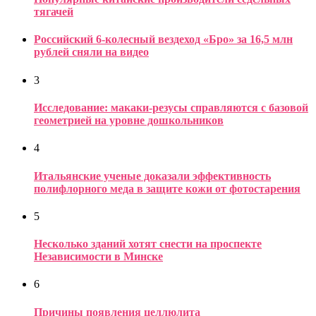
тягачей
Российский 6-колесный вездеход «Бро» за 16,5 млн
рублей сняли на видео
3
Исследование: макаки-резусы справляются с базовой
геометрией на уровне дошкольников
4
Итальянские ученые доказали эффективность
полифлорного меда в защите кожи от фотостарения
5
Несколько зданий хотят снести на проспекте
Независимости в Минске
6
Причины появления целлюлита