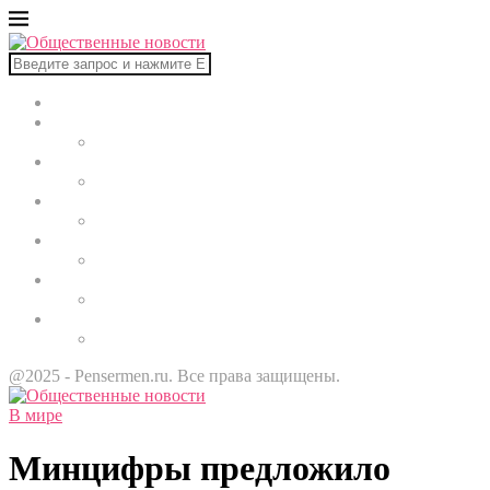
Главная
В мире
Культура
Здоровье
Строительство
Автомобили
Звезды
@2025 - Pensermen.ru. Все права защищены.
В мире
Минцифры предложило