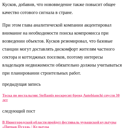
Кусков, добавив, что нововведение также повысит общее
качество сотового сигнала в стране.
При этом глава аналитической компании акцентировал
внимание на необходимости поиска компромисса при
возведении объектов. Кусков резюмировал, что базовые
станции могут доставлять дискомфорт жителям частного
сектора и коттеджных поселков, поэтому интересы
владельцев недвижимости обязательно должны учитываться
при планировании строительных работ.
предыдущая запись
Тоска по ностальгии: Stellantis воскресит бренд Autobianchi спустя 30
лет
следующий пост
В Нижегородской области пройдет фестиваль чувашской культуры
«Питрав Пуххи» | Культура