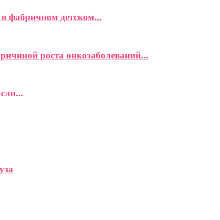
в фабричном детском...
причиной роста онкозаболеваний...
сли...
уза