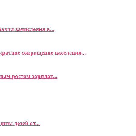
вил зачисления в...
ратное сокращение населения...
ым ростом зарплат...
ты детей от...