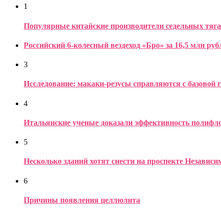
1
Популярные китайские производители седельных тяга
Российский 6-колесный вездеход «Бро» за 16,5 млн руб
3
Исследование: макаки-резусы справляются с базовой 
4
Итальянские ученые доказали эффективность полифло
5
Несколько зданий хотят снести на проспекте Независ
6
Причины появления целлюлита