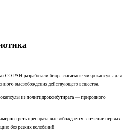
иотика
ики СО РАН разработали биоразлагаемые микрокапсулы для
пенного высвобождения действующего вещества.
крокапсулы из полигидроксибутирата — природного
мерно треть препарата высвобождается в течение первых
ацию без резких колебаний.