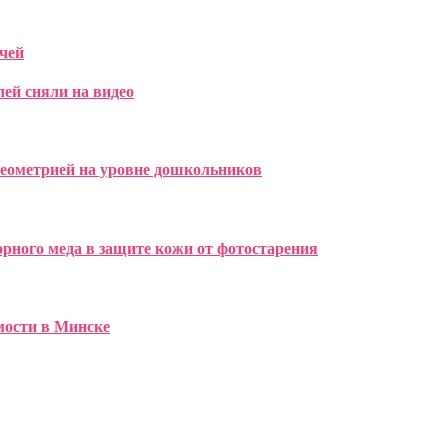
чей
лей сняли на видео
геометрией на уровне дошкольников
рного меда в защите кожи от фотостарения
имости в Минске