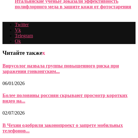
Итальянские ученые доказали эффективность
полифлорного меда в защите кожи от фотостарения
Twitter
Vk
Telegram
Ok
Читайте также
x
Вирусолог назвала группы повышенного риска при
заражении гонконгским...
06/01/2026
Более половины россиян скрывают просмотр коротких
видео на...
02/07/2026
В Чехии одобрили законопроект о запрете мобильных
телефонов...