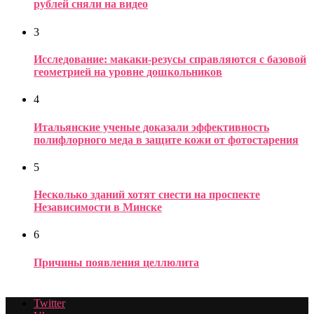
рублей сняли на видео
3
Исследование: макаки-резусы справляются с базовой
геометрией на уровне дошкольников
4
Итальянские ученые доказали эффективность
полифлорного меда в защите кожи от фотостарения
5
Несколько зданий хотят снести на проспекте
Независимости в Минске
6
Причины появления целлюлита
Twitter