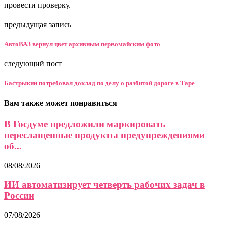
провести проверку.
предыдущая запись
АвтоВАЗ вернул цвет архивным первомайским фото
следующий пост
Бастрыкин потребовал доклад по делу о разбитой дороге в Таре
Вам также может понравиться
В Госдуме предложили маркировать
переслащенные продукты предупреждениями
об...
08/08/2026
ИИ автоматизирует четверть рабочих задач в
России
07/08/2026