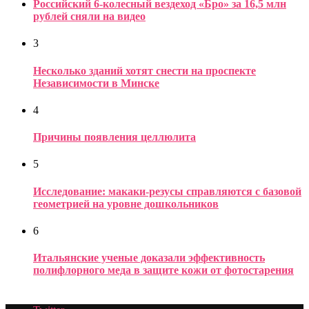
Российский 6-колесный вездеход «Бро» за 16,5 млн
рублей сняли на видео
3
Несколько зданий хотят снести на проспекте
Независимости в Минске
4
Причины появления целлюлита
5
Исследование: макаки-резусы справляются с базовой
геометрией на уровне дошкольников
6
Итальянские ученые доказали эффективность
полифлорного меда в защите кожи от фотостарения