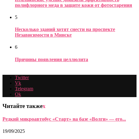
полифлорного меда в защите кожи от фотостарения
5
Несколько зданий хотят снести на проспекте
Независимости в Минске
6
Причины появления целлюлита
Twitter
Vk
Telegram
Ok
Читайте также
x
Редкий микроавтобус «Старт» на базе «Волги» — его...
19/09/2025