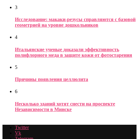
3
Исследование: макаки-резусы справляются с базовой
геометрией на уровне дошкольников
4
Итальянские ученые доказали эффективность
полифлорного меда в защите кожи от фотостарения
5
Причины появления целлюлита
6
Несколько зданий хотят снести на проспекте
Независимости в Минске
Twitter
Vk
Telegram