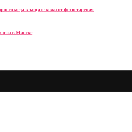
рного меда в защите кожи от фотостарения
имости в Минске