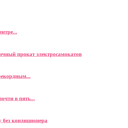
нтре...
ичный прокат электросамокатов
рекордным...
чти в пять...
 без кондиционера