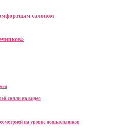
 комфортным салоном
ечников»
чей
лей сняли на видео
геометрией на уровне дошкольников