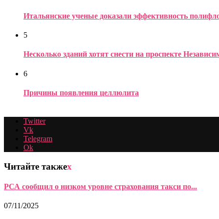
Итальянские ученые доказали эффективность полифло
5
Несколько зданий хотят снести на проспекте Независ
6
Причины появления целлюлита
Twitter
Vk
Telegram
Ok
Читайте также
x
РСА сообщил о низком уровне страхования такси по...
07/11/2025