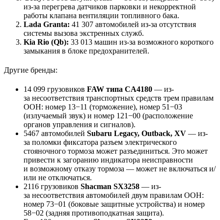
из-за перегрева датчиков парковки и некорректной
работы клапана вентиляции топливного бака.
Lada Granta:
41 307 автомобилей из-за отсутствия
системы вызова экстренных служб.
Kia Rio (Qb):
33 013 машин из-за возможного короткого
замыкания в блоке предохранителей.
Другие бренды:
14 099 грузовиков
FAW типа CA4180
— из-
за несоответствия транспортных средств трем правилам
ООН: номер 13−11 (торможение), номер 51−03
(излучаемый звук) и номер 121−00 (расположение
органов управления и сигналов).
5467 автомобилей
Subaru Legacy, Outback, XV
— из-
за поломки фиксатора разъем электрического
стояночного тормоза может разъединиться. Это может
привести к загоранию индикатора неисправности
и возможному отказу тормоза — может не включаться и/
или не отключаться.
2116 грузовиков
Shacman SX3258
— из-
за несоответствия автомобилей двум правилам ООН:
номер 73−01 (боковые защитные устройства) и номер
58−02 (задняя противоподкатная защита).