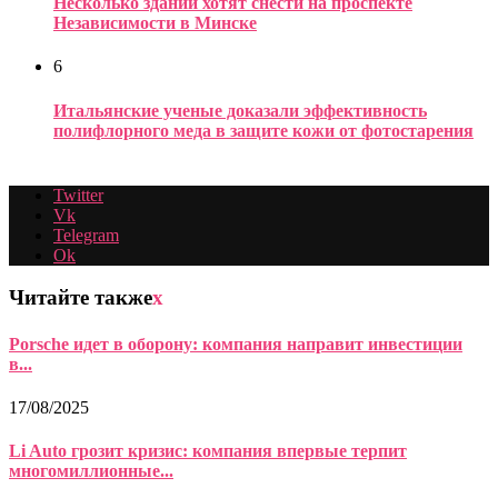
Несколько зданий хотят снести на проспекте
Независимости в Минске
6
Итальянские ученые доказали эффективность
полифлорного меда в защите кожи от фотостарения
Twitter
Vk
Telegram
Ok
Читайте также
x
Porsche идет в оборону: компания направит инвестиции
в...
17/08/2025
Li Auto грозит кризис: компания впервые терпит
многомиллионные...