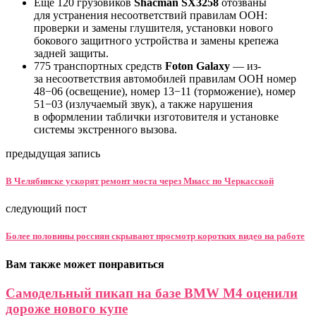
Еще 120 грузовиков
Shacman SX3258
отозваны
для устранения несоответствий правилам ООН:
проверки и замены глушителя, установки нового
бокового защитного устройства и замены крепежа
задней защиты.
775 транспортных средств
Foton Galaxy
— из-
за несоответствия автомобилей правилам ООН номер
48−06 (освещение), номер 13−11 (торможение), номер
51−03 (излучаемый звук), а также нарушения
в оформлении таблички изготовителя и установке
системы экстренного вызова.
предыдущая запись
В Челябинске ускорят ремонт моста через Миасс по Черкасской
следующий пост
Более половины россиян скрывают просмотр коротких видео на работе
Вам также может понравиться
Самодельный пикап на базе BMW M4 оценили
дороже нового купе