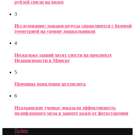
рублей сняли на видео
3
Исследование: макаки-резусы справляются с базовой
геометрией на уровне дошкольников
4
Несколько зданий хотят снести на проспекте
Независимости в Минске
5
Причины появления целлюлита
6
Итальянские ученые доказали эффективность
полифлорного меда в защите кожи от фотостарения
Twitter