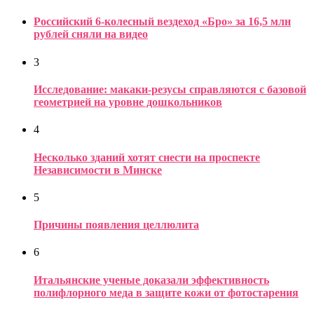
Российский 6-колесный вездеход «Бро» за 16,5 млн
рублей сняли на видео
3
Исследование: макаки-резусы справляются с базовой
геометрией на уровне дошкольников
4
Несколько зданий хотят снести на проспекте
Независимости в Минске
5
Причины появления целлюлита
6
Итальянские ученые доказали эффективность
полифлорного меда в защите кожи от фотостарения