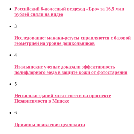
Российский 6-колесный вездеход «Бро» за 16,5 млн
рублей сняли на видео
3
Исследование: макаки-резусы справляются с базовой
геометрией на уровне дошкольников
4
Итальянские ученые доказали эффективность
полифлорного меда в защите кожи от фотостарения
5
Несколько зданий хотят снести на проспекте
Независимости в Минске
6
Причины появления целлюлита