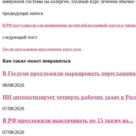
иммунной системы на аллерген. Полный курс лечения обычно за
предыдущая запись
В РФ могут ввести для начинающих водителей поэтапный допуск к упра
следующий пост
Гид по актуальным кроссоверам этого года
Вам также может понравиться
В Госдуме предложили маркировать переслащенн
08/08/2026
ИИ автоматизирует четверть рабочих задач в Рос
07/08/2026
В РФ предложили выплачивать по 15 тысяч на...
07/08/2026