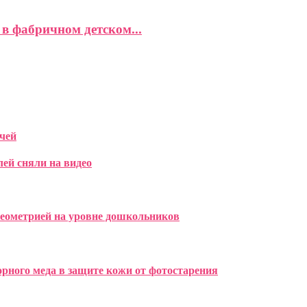
в фабричном детском...
чей
лей сняли на видео
геометрией на уровне дошкольников
рного меда в защите кожи от фотостарения