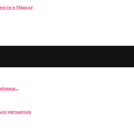
имости в Минске
бавки...
вым мигрантам