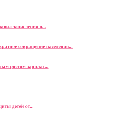
вил зачисления в...
ратное сокращение населения...
ым ростом зарплат...
ты детей от...