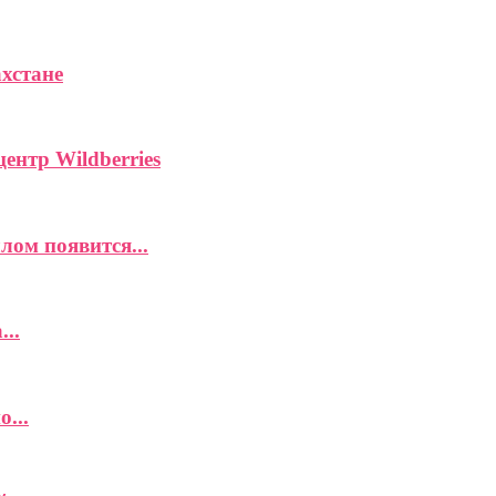
хстане
ентр Wildberries
ом появится...
..
...