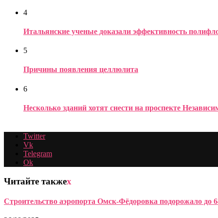
4
Итальянские ученые доказали эффективность полифло
5
Причины появления целлюлита
6
Несколько зданий хотят снести на проспекте Независ
Twitter
Vk
Telegram
Ok
Читайте также
x
Строительство аэропорта Омск-Фёдоровка подорожало до 6