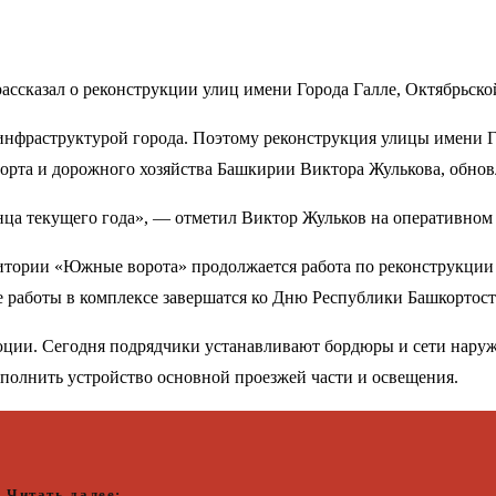
рассказал о реконструкции улиц имени Города Галле, Октябрьск
нфраструктурой города. Поэтому реконструкция улицы имени Го
порта и дорожного хозяйства Башкирии Виктора Жулькова, обнов
онца текущего года», — отметил Виктор Жульков на оперативном
ритории «Южные ворота» продолжается работа по реконструкции
е работы в комплексе завершатся ко Дню Республики Башкортост
юции. Сегодня подрядчики устанавливают бордюры и сети нару
ыполнить устройство основной проезжей части и освещения.
Читать далее: