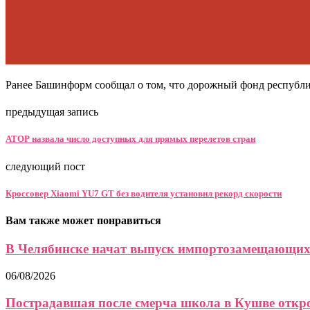
Ранее Башинформ сообщал о том, что дорожный фонд республик
предыдущая запись
АТОР назвала число доступных для прямых перелетов стран
следующий пост
Кроссовер Xiaomi YU7 GT без водителя установил рекорд скорости
Вам также может понравиться
В Челябинске начат выпуск импортозамещающих
06/08/2026
Пострадавшая после смерча школа в Кушве открое