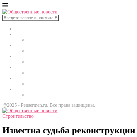
Главная
В мире
Культура
Здоровье
Строительство
Автомобили
Звезды
@2025 - Pensermen.ru. Все права защищены.
Строительство
Известна судьба реконструкци