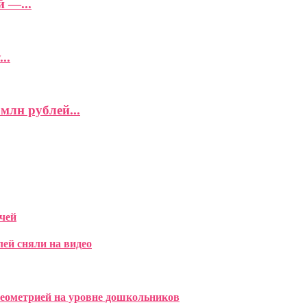
 —...
..
млн рублей...
чей
лей сняли на видео
геометрией на уровне дошкольников