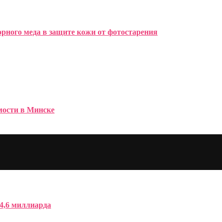
рного меда в защите кожи от фотостарения
имости в Минске
4,6 миллиарда