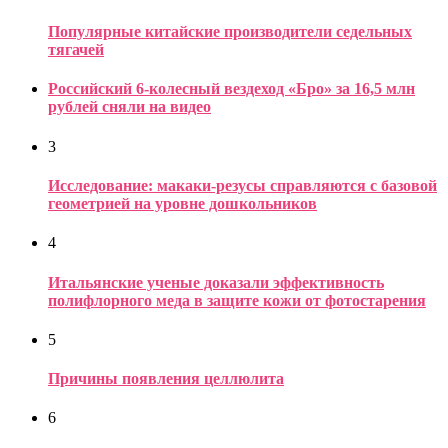
Популярные китайские производители седельных
тягачей
Российский 6-колесный вездеход «Бро» за 16,5 млн
рублей сняли на видео
3
Исследование: макаки-резусы справляются с базовой
геометрией на уровне дошкольников
4
Итальянские ученые доказали эффективность
полифлорного меда в защите кожи от фотостарения
5
Причины появления целлюлита
6