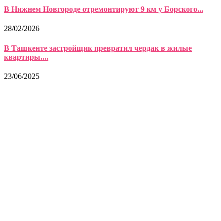
В Нижнем Новгороде отремонтируют 9 км у Борского...
28/02/2026
В Ташкенте застройщик превратил чердак в жилые
квартиры....
23/06/2025