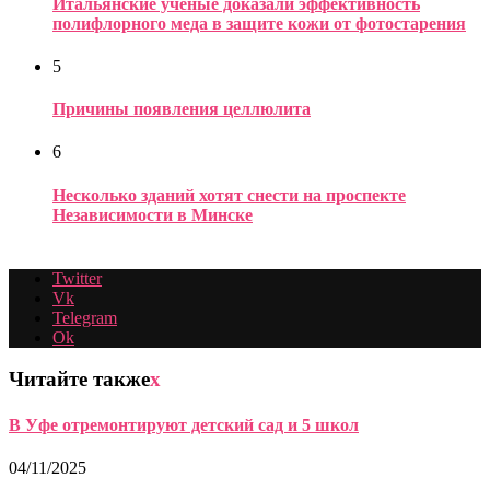
Итальянские ученые доказали эффективность
полифлорного меда в защите кожи от фотостарения
5
Причины появления целлюлита
6
Несколько зданий хотят снести на проспекте
Независимости в Минске
Twitter
Vk
Telegram
Ok
Читайте также
x
В Уфе отремонтируют детский сад и 5 школ
04/11/2025