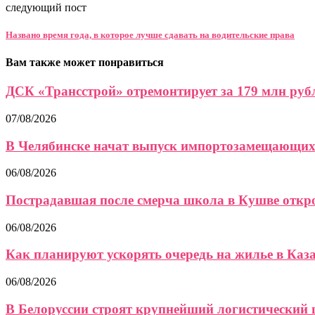
следующий пост
Названо время года, в которое лучше сдавать на водительские права
Вам также может понравиться
ДСК «Трансстрой» отремонтирует за 179 млн рубл
07/08/2026
В Челябинске начат выпуск импортозамещающих
06/08/2026
Пострадавшая после смерча школа в Кушве открое
06/08/2026
Как планируют ускорять очередь на жилье в Каза
06/08/2026
В Белоруссии строят крупнейший логистический ц