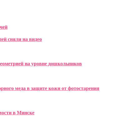
чей
лей сняли на видео
геометрией на уровне дошкольников
рного меда в защите кожи от фотостарения
имости в Минске