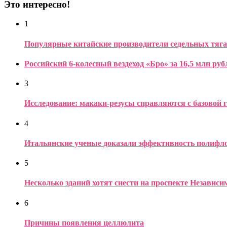
Это интересно!
1
Популярные китайские производители седельных тяга
Российский 6-колесный вездеход «Бро» за 16,5 млн руб
3
Исследование: макаки-резусы справляются с базовой 
4
Итальянские ученые доказали эффективность полифло
5
Несколько зданий хотят снести на проспекте Независ
6
Причины появления целлюлита