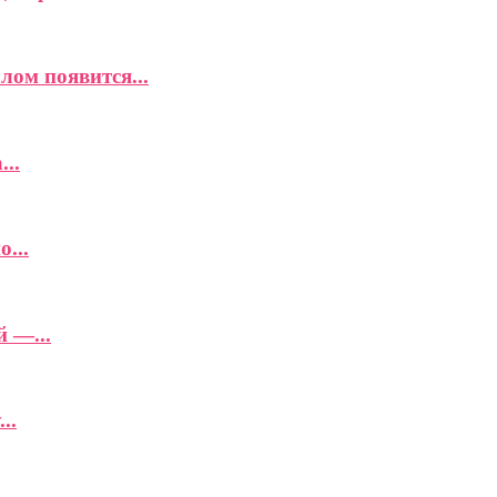
ом появится...
..
...
 —...
..