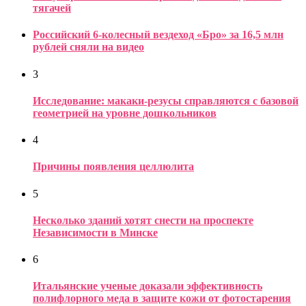
тягачей
Российский 6-колесный вездеход «Бро» за 16,5 млн
рублей сняли на видео
3
Исследование: макаки-резусы справляются с базовой
геометрией на уровне дошкольников
4
Причины появления целлюлита
5
Несколько зданий хотят снести на проспекте
Независимости в Минске
6
Итальянские ученые доказали эффективность
полифлорного меда в защите кожи от фотостарения