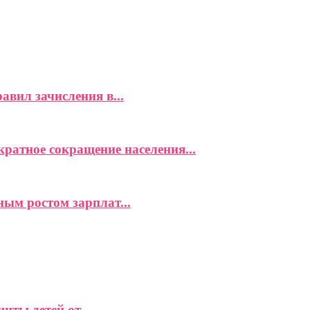
вил зачисления в...
ратное сокращение населения...
ым ростом зарплат...
ты детей от...