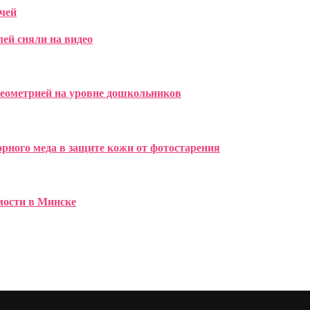
чей
лей сняли на видео
геометрией на уровне дошкольников
рного меда в защите кожи от фотостарения
имости в Минске