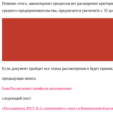
Помимо этого, законопроект предполагает расширение критери
среднего предпринимательства, предлагается увеличить с 35 до
Если документ пройдет все этапы рассмотрения и будет принят,
предыдущая запись
Банк России меняет тарифы на автогражданку
следующий пост
«Россошанское ДРСУ № 1» отремонтирует дорогу в Воронежской области