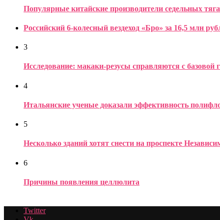
Популярные китайские производители седельных тяга
Российский 6-колесный вездеход «Бро» за 16,5 млн руб
3
Исследование: макаки-резусы справляются с базовой 
4
Итальянские ученые доказали эффективность полифло
5
Несколько зданий хотят снести на проспекте Независ
6
Причины появления целлюлита
Twitter
Vk