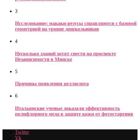
3
Исследование: макаки-резусы справляются с базовой
геометрией на уровне дошкольников
4
Несколько зданий хотят снести на проспекте
Независимости в Минске
5
Причины появления целлюлита
6
Итальянские ученые доказали эффективность
полифлорного меда в защите кожи от фотостарения
Twitter
Vk