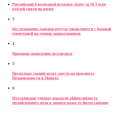
Российский 6-колесный вездеход «Бро» за 16,5 млн
рублей сняли на видео
3
Исследование: макаки-резусы справляются с базовой
геометрией на уровне дошкольников
4
Причины появления целлюлита
5
Несколько зданий хотят снести на проспекте
Независимости в Минске
6
Итальянские ученые доказали эффективность
полифлорного меда в защите кожи от фотостарения