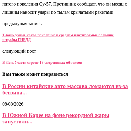
пятого поколения Су-57. Противник сообщает, что он месяц с
лишним наносит удары по тылам крылатыми ракетами.
предыдущая запись
Т-банк узнал, какое поколение в среднем платит самые большие
штрафы ГИБДД
следующий пост
В Ленобласти строят 18 спортивных объектов
Вам также может понравиться
В России китайские авто массово ломаются из-за
бензина...
08/08/2026
В Южной Корее на фоне рекордной жары
запустили...