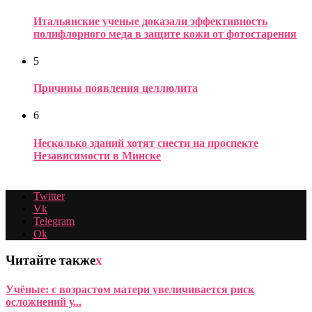
Итальянские ученые доказали эффективность
полифлорного меда в защите кожи от фотостарения
5
Причины появления целлюлита
6
Несколько зданий хотят снести на проспекте
Независимости в Минске
Twitter
Vk
Telegram
Ok
Читайте также
x
Учёные: с возрастом матери увеличивается риск
осложнений у...