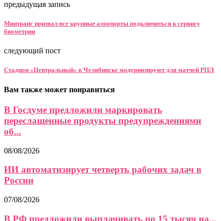
предыдущая запись
Минтранс призвал все крупные аэропорты подключиться к сервису
биометрии
следующий пост
Стадион «Центральный» в Челябинске модернизируют для матчей РПЛ
Вам также может понравиться
В Госдуме предложили маркировать
переслащенные продукты предупреждениями
об...
08/08/2026
ИИ автоматизирует четверть рабочих задач в
России
07/08/2026
В РФ предложили выплачивать по 15 тысяч на...