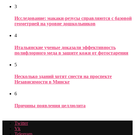
3
Исследование: макаки-резусы справляются с базовой
геометрией на уровне дошкольников
4
Итальянские ученые доказали эффективность
полифлорного меда в защите кожи от фотостарения
5
Несколько зданий хотят снести на проспекте
Независимости в Минске
6
Причины появления целлюлита
Twitter
Vk
Telegram