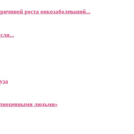
причиной роста онкозаболеваний...
сли...
уза
олноценными людьми»