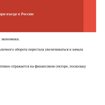
ри въезде в Россию
а экономики.
аличного оборота перестала увеличиваться и начала
ативно отражается на финансовом секторе, поскольку