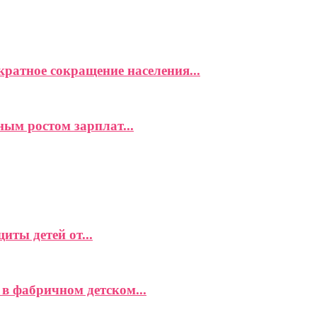
ратное сокращение населения...
ым ростом зарплат...
ты детей от...
в фабричном детском...