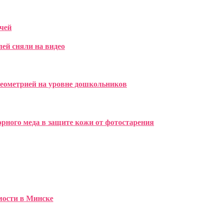
чей
лей сняли на видео
геометрией на уровне дошкольников
рного меда в защите кожи от фотостарения
имости в Минске