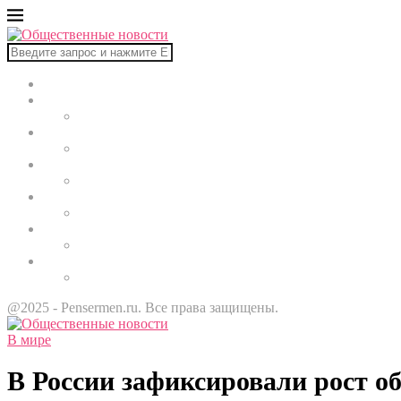
Главная
В мире
Культура
Здоровье
Строительство
Автомобили
Звезды
@2025 - Pensermen.ru. Все права защищены.
В мире
В России зафиксировали рост о