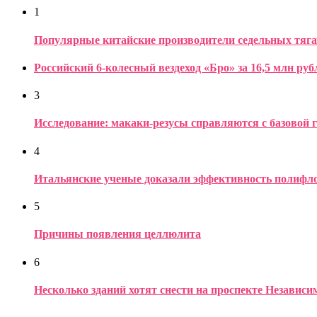
1
Популярные китайские производители седельных тяга
Российский 6-колесный вездеход «Бро» за 16,5 млн руб
3
Исследование: макаки-резусы справляются с базовой 
4
Итальянские ученые доказали эффективность полифло
5
Причины появления целлюлита
6
Несколько зданий хотят снести на проспекте Независ