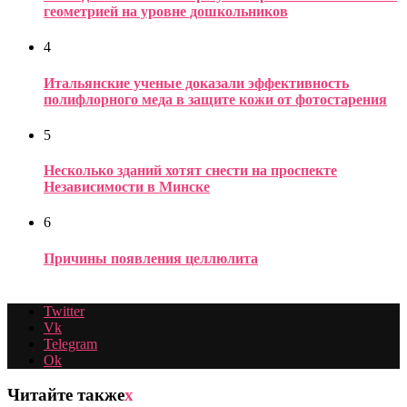
геометрией на уровне дошкольников
4
Итальянские ученые доказали эффективность
полифлорного меда в защите кожи от фотостарения
5
Несколько зданий хотят снести на проспекте
Независимости в Минске
6
Причины появления целлюлита
Twitter
Vk
Telegram
Ok
Читайте также
x