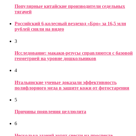
Популярные китайские производители седельных
тягачей
Российский 6-колесный вездеход «Бро» за 16,5 млн
рублей сняли на видео
3
Исследование: макаки-резусы справляются с базовой
геометрией на уровне дошкольников
4
Итальянские ученые доказали эффективность
полифлорного меда в защите кожи от фотостарения
5
Причины появления целлюлита
6
Несколько зданий хотят снести на проспекте