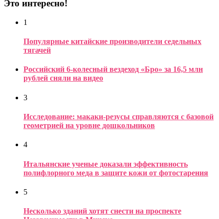
Это интересно!
1
Популярные китайские производители седельных
тягачей
Российский 6-колесный вездеход «Бро» за 16,5 млн
рублей сняли на видео
3
Исследование: макаки-резусы справляются с базовой
геометрией на уровне дошкольников
4
Итальянские ученые доказали эффективность
полифлорного меда в защите кожи от фотостарения
5
Несколько зданий хотят снести на проспекте