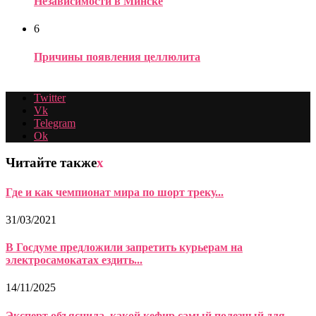
Независимости в Минске
6
Причины появления целлюлита
Twitter
Vk
Telegram
Ok
Читайте также
x
Где и как чемпионат мира по шорт треку...
31/03/2021
В Госдуме предложили запретить курьерам на
электросамокатах ездить...
14/11/2025
Эксперт объяснила, какой кефир самый полезный для