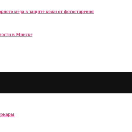
рного меда в защите кожи от фотостарения
имости в Минске
перкары