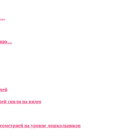
..
ню...
чей
лей сняли на видео
геометрией на уровне дошкольников