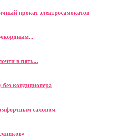
ичный прокат электросамокатов
рекордным...
чти в пять...
 без кондиционера
 комфортным салоном
ечников»