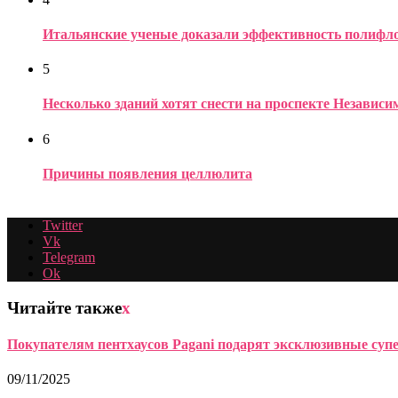
Итальянские ученые доказали эффективность полифло
5
Несколько зданий хотят снести на проспекте Независ
6
Причины появления целлюлита
Twitter
Vk
Telegram
Ok
Читайте также
x
Покупателям пентхаусов Pagani подарят эксклюзивные су
09/11/2025