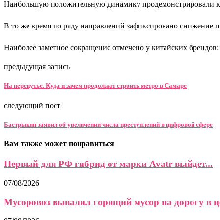
Наибольшую положительную динамику продемонстрировали коре
В то же время по ряду направлений зафиксировано снижение по
Наиболее заметное сокращение отмечено у китайских брендов: 
предыдущая запись
На перепутье. Куда и зачем продолжат строить метро в Самаре
следующий пост
Бастрыкин заявил об увеличении числа преступлений в цифровой сфере
Вам также может понравиться
Первый для РФ гибрид от марки Avatr выйдет...
07/08/2026
Мусоровоз вывалил горящий мусор на дорогу в це