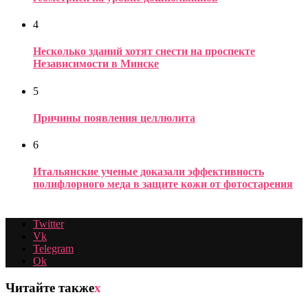
4
Несколько зданий хотят снести на проспекте
Независимости в Минске
5
Причины появления целлюлита
6
Итальянские ученые доказали эффективность
полифлорного меда в защите кожи от фотостарения
Twitter
Vk
Telegram
Ok
Читайте также
x