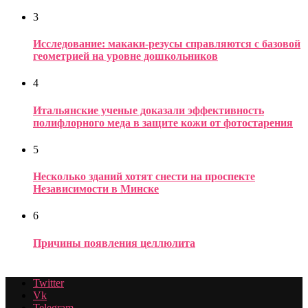
3
Исследование: макаки-резусы справляются с базовой
геометрией на уровне дошкольников
4
Итальянские ученые доказали эффективность
полифлорного меда в защите кожи от фотостарения
5
Несколько зданий хотят снести на проспекте
Независимости в Минске
6
Причины появления целлюлита
Twitter
Vk
Telegram