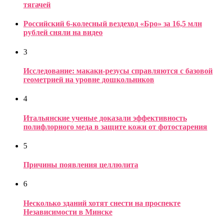
тягачей
Российский 6-колесный вездеход «Бро» за 16,5 млн
рублей сняли на видео
3
Исследование: макаки-резусы справляются с базовой
геометрией на уровне дошкольников
4
Итальянские ученые доказали эффективность
полифлорного меда в защите кожи от фотостарения
5
Причины появления целлюлита
6
Несколько зданий хотят снести на проспекте
Независимости в Минске