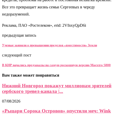
Все это превращает жизнь семьи Сергеевых в череду
недоразумений.
Реклама, ПАО «Ростелеком», erid: 2VfnxyQpD6i
предыдущая запись
Ученые заявили о превышении пределов «вместимости» Земли
следующий пост
В КНР начались предзаказы на самую роскошную версию Maextro S800
Вам также может понравиться
Нижний Новгород покажут миллионам зрителей
сербского тревел-канала |...
07/08/2026
«Рыцари Сорока Островов» опустили меч: Wink