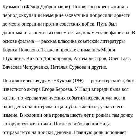
Кузьмина (Фёдор Добронравов). Псковского крестьянина в
период оккупации немецкие захватчики попросили довести
до места операции против советских войск. Путь был
длинным и закончился совсем не так, как мечтали фашисты. В
основе фильма — рассказ классика советской литературы
Бориса Полевого. Также в проекте снимались Мария
Шукшина, Виктор Добронравов, Артем Быстров, Олег Гаас,
Вячеслав Чепурченко, Наталья Суркова и другие.
Психологическая драма «Кукла» (18+) — режиссерский дебют
известного актера Егора Бероева. У Нади впереди была вся
жизнь, но череда трагических событий перевернула все: в
один день она потеряла отца и убила жениха, узнав о его
измене. В колонии она провела шесть лет и родила там дочку,
которую тут же отняли. После освобождения Надя
отправляется на поиски девочки. Главную роль исполняет