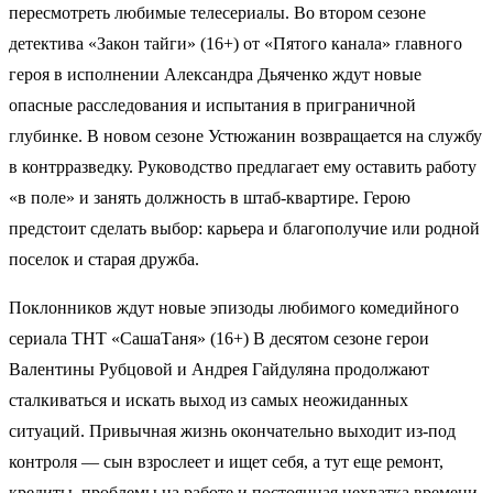
пересмотреть любимые телесериалы. Во втором сезоне
детектива «Закон тайги» (16+) от «Пятого канала» главного
героя в исполнении Александра Дьяченко ждут новые
опасные расследования и испытания в приграничной
глубинке. В новом сезоне Устюжанин возвращается на службу
в контрразведку. Руководство предлагает ему оставить работу
«в поле» и занять должность в штаб-квартире. Герою
предстоит сделать выбор: карьера и благополучие или родной
поселок и старая дружба.
Поклонников ждут новые эпизоды любимого комедийного
сериала ТНТ «СашаТаня» (16+) В десятом сезоне герои
Валентины Рубцовой и Андрея Гайдуляна продолжают
сталкиваться и искать выход из самых неожиданных
ситуаций. Привычная жизнь окончательно выходит из-под
контроля — сын взрослеет и ищет себя, а тут еще ремонт,
кредиты, проблемы на работе и постоянная нехватка времени.