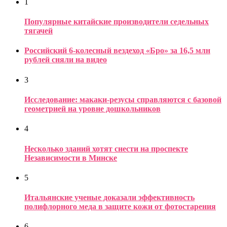
1
Популярные китайские производители седельных
тягачей
Российский 6-колесный вездеход «Бро» за 16,5 млн
рублей сняли на видео
3
Исследование: макаки-резусы справляются с базовой
геометрией на уровне дошкольников
4
Несколько зданий хотят снести на проспекте
Независимости в Минске
5
Итальянские ученые доказали эффективность
полифлорного меда в защите кожи от фотостарения
6