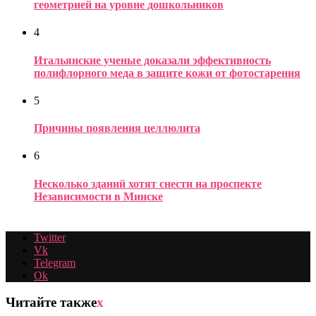
геометрией на уровне дошкольников
4
Итальянские ученые доказали эффективность
полифлорного меда в защите кожи от фотостарения
5
Причины появления целлюлита
6
Несколько зданий хотят снести на проспекте
Независимости в Минске
Twitter
Vk
Telegram
Ok
Читайте также
x