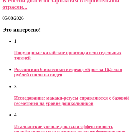
В России долги по зарплатам в строительной
отрасли...
05/08/2026
Это интересно!
1
Популярные китайские производители седельных
тягачей
Российский 6-колесный вездеход «Бро» за 16,5 млн
рублей сняли на видео
3
Исследование: макаки-резусы справляются с базовой
геометрией на уровне дошкольников
4
Итальянские ученые доказали эффективность
полифлорного меда в защите кожи от фотостарения