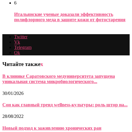
6
Итальянские ученые доказали эффективность
полифлорного меда в защите кожи от фотостарения
Twitter
Vk
Telegram
Ok
Читайте также
x
В клинике Саратовского медуниверситета запущена
уникальная система микробиологического...
30/01/2026
Сон как главный тренд wellness-культуры: роль штор на...
28/08/2022
Новый подход к заживлению хронических ран