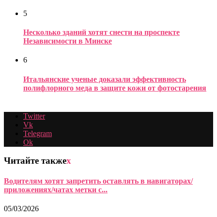
5
Несколько зданий хотят снести на проспекте
Независимости в Минске
6
Итальянские ученые доказали эффективность
полифлорного меда в защите кожи от фотостарения
Twitter
Vk
Telegram
Ok
Читайте также
x
Водителям хотят запретить оставлять в навигаторах/
приложениях/чатах метки с...
05/03/2026