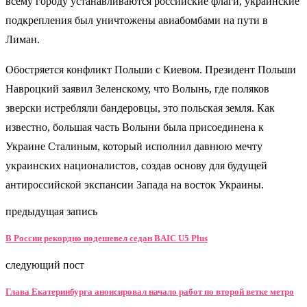
всему городу устанавливаются российские флаги, украинские
подкрепления был уничтожены авиабомбами на пути в
Лиман.
Обостряется конфликт Польши с Киевом. Президент Польши
Навроцкий заявил Зеленскому, что Волынь, где поляков
зверски истребляли бандеровцы, это польская земля. Как
известно, большая часть Волыни была присоединена к
Украине Сталиным, который исполнил давнюю мечту
украинских националистов, создав основу для будущей
антироссийской экспансии Запада на восток Украины.
предыдущая запись
В России рекордно подешевел седан BAIC U5 Plus
следующий пост
Глава Екатеринбурга анонсировал начало работ по второй ветке метро