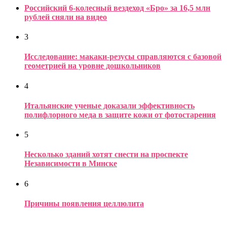
Российский 6-колесный вездеход «Бро» за 16,5 млн
рублей сняли на видео
3
Исследование: макаки-резусы справляются с базовой
геометрией на уровне дошкольников
4
Итальянские ученые доказали эффективность
полифлорного меда в защите кожи от фотостарения
5
Несколько зданий хотят снести на проспекте
Независимости в Минске
6
Причины появления целлюлита