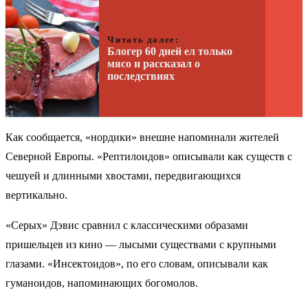
Читать далее:
Блогер 60 дней ел только
мясо и рассказал о
последствиях
Как сообщается, «нордики» внешне напоминали жителей
Северной Европы. «Рептилоидов» описывали как существ с
чешуей и длинными хвостами, передвигающихся
вертикально.
«Серых» Дэвис сравнил с классическими образами
пришельцев из кино — лысыми существами с крупными
глазами. «Инсектоидов», по его словам, описывали как
гуманоидов, напоминающих богомолов.