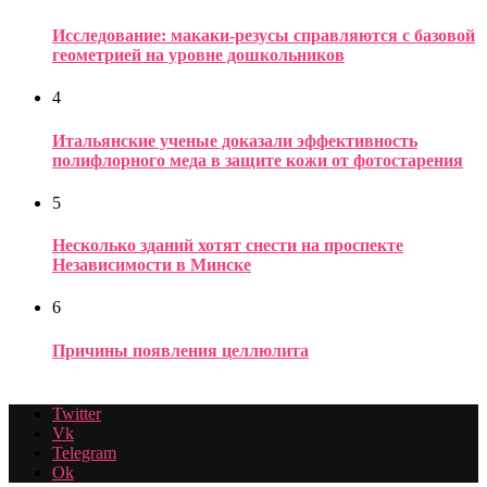
Исследование: макаки-резусы справляются с базовой
геометрией на уровне дошкольников
4
Итальянские ученые доказали эффективность
полифлорного меда в защите кожи от фотостарения
5
Несколько зданий хотят снести на проспекте
Независимости в Минске
6
Причины появления целлюлита
Twitter
Vk
Telegram
Ok